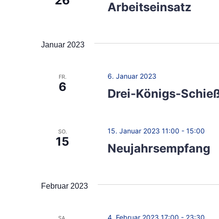
26
Arbeitseinsatz
u
h
c
h
-
Januar 2023
e
u
n
a
6. Januar 2023
n
FR.
6
c
Drei-Königs-Schie
d
h
V
A
e
15. Januar 2023 11:00
-
15:00
SO.
n
15
r
Neujahrsempfang
a
s
n
i
s
Februar 2023
t
c
a
4. Februar 2023 17:00
-
23:30
SA.