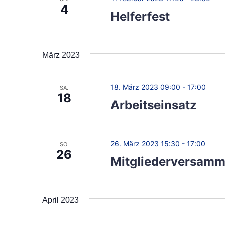
h
4
l
Helferfest
t
t
u
e
n
März 2023
g
n
e
n
18. März 2023 09:00
-
17:00
SA.
n
18
Arbeitseinsatz
S
a
c
v
h
26. März 2023 15:30
-
17:00
SO.
l
i
26
Mitgliederversamm
ü
g
s
s
a
April 2023
e
t
l