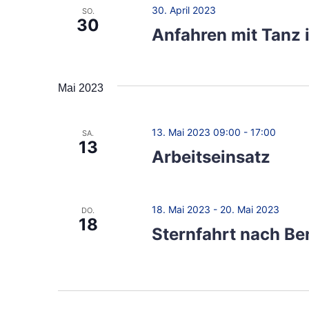
w
30. April 2023
i
SO.
30
o
Anfahren mit Tanz 
o
r
t
n
.
Mai 2023
13. Mai 2023 09:00
-
17:00
SA.
13
Arbeitseinsatz
18. Mai 2023
-
20. Mai 2023
DO.
18
Sternfahrt nach B