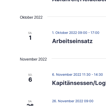
s
a
ä
S
h
l
c
Oktober 2022
l
h
t
e
l
n
1. Oktober 2022 09:00
-
17:00
SA.
u
1
ü
.
Arbeitseinsatz
s
n
s
g
e
November 2022
l
e
w
n
6. November 2022 11:30
-
14:30
SO.
o
6
Kapitänsessen/Lo
r
S
t
u
.
26. November 2022 09:00
SA.
S
c