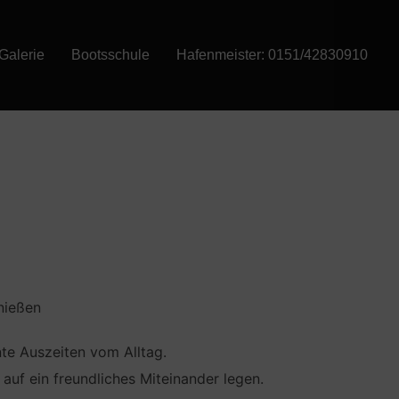
Galerie
Bootsschule
Hafenmeister: 0151/42830910
nießen
e Auszeiten vom Alltag.
 auf ein freundliches Miteinander legen.