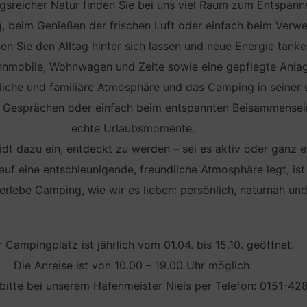
reicher Natur finden Sie bei uns viel Raum zum Entspann
beim Genießen der frischen Luft oder einfach beim Verweil
en Sie den Alltag hinter sich lassen und neue Energie tanke
ohnmobile, Wohnwagen und Zelte sowie eine gepflegte Anla
iche und familiäre Atmosphäre und das Camping in seiner u
 Gesprächen oder einfach beim entspannten Beisammensein:
echte Urlaubsmomente.
t dazu ein, entdeckt zu werden – sei es aktiv oder ganz e
auf eine entschleunigende, freundliche Atmosphäre legt, ist 
rlebe Camping, wie wir es lieben: persönlich, naturnah un
 Campingplatz ist jährlich vom 01.04. bis 15.10. geöffnet.
Die Anreise ist von 10.00 – 19.00 Uhr möglich.
itte bei unserem Hafenmeister Niels per Telefon: 0151-4