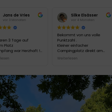
Silke Elsässer
William Walker
vor 4 Monaten
vor 10 Monaten
mt von uns volle
Sehr schöner familiärer und
ahl .
gemütlicher Stellplatz direkt
er einfacher
am Neckar. Nette
ngplatz direkt am
Vereinsmitglieder,
r... Wer es ruhig mag
Sanitäranlagen einfach aber
rlesen
Weiterlesen
viel schnickschnack ist
sauber. Leider nur
ichtig.
Barzahlung möglich.
äre Anlage einfach und
.. im Ort selbst ist
 ausser ein
ner....uns hat es dort
eschmeckt...der Platz
ehr ruhig obwohl
über die
sstraße und die S