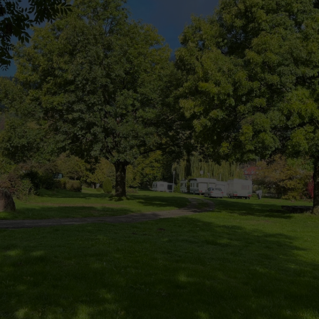
ährt....Platzwart sehr
und es wird den
n vertraut ....hier wird
zahlt...