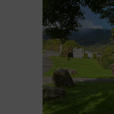
Ihre Arbeit machen
Bahn f
Wir haben hier viel Respekt !
nett 
Liebe Grüsse an de chef den
Camper
lieben Wikkiner !
Bar be