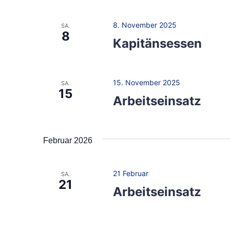
w
i
o
8. November 2025
SA.
o
8
r
Kapitänsessen
t
n
.
15. November 2025
SA.
15
Arbeitseinsatz
Februar 2026
21 Februar
SA.
21
Arbeitseinsatz