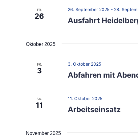
h
l
26. September 2025
-
28. Septem
FR.
t
t
26
Ausfahrt Heidelber
u
e
n
g
n
Oktober 2025
e
n
n
3. Oktober 2025
S
FR.
a
3
Abfahren mit Abe
c
v
h
l
i
11. Oktober 2025
ü
SA.
11
g
Arbeitseinsatz
s
s
a
e
t
November 2025
l