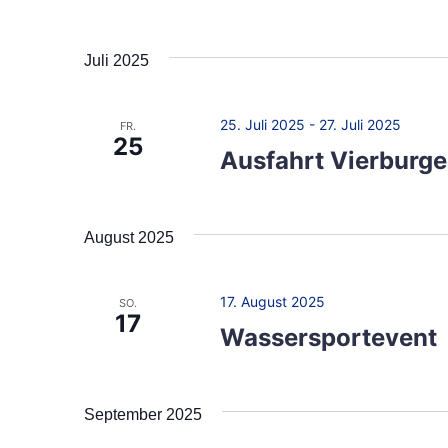
u
h
c
Juli 2025
h
-
e
u
25. Juli 2025
-
27. Juli 2025
n
FR.
25
a
Ausfahrt Vierburg
n
c
d
h
August 2025
V
A
e
n
r
17. August 2025
SO.
17
a
s
Wassersportevent
n
i
s
t
c
September 2025
a